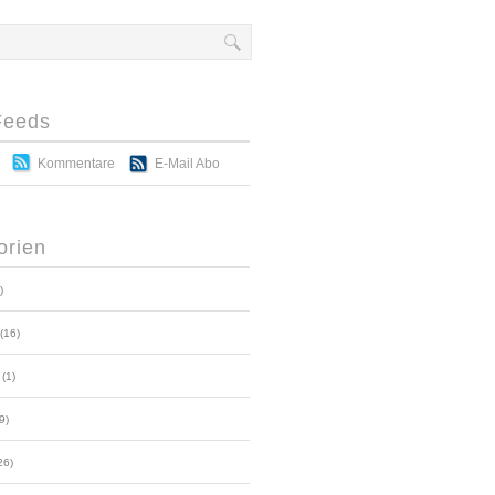
Feeds
Kommentare
E-Mail Abo
orien
)
(16)
(1)
9)
26)