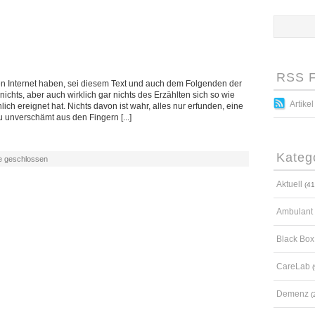
RSS 
n Internet haben, sei diesem Text und auch dem Folgenden der
ichts, aber auch wirklich gar nichts des Erzählten sich so wie
Artikel
ch ereignet hat. Nichts davon ist wahr, alles nur erfunden, eine
 unverschämt aus den Fingern [...]
Kateg
 geschlossen
Aktuell
(41
Ambulant
Black Box
CareLab
(
Demenz
(