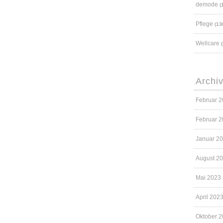
demode
(1
Pflege
(13
Wellcare
(
Archi
Februar 
Februar 
Januar 2
August 2
Mai 2023
April 202
Oktober 