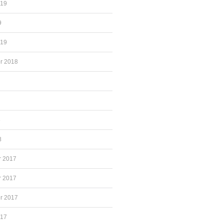
019
9
019
r 2018
8
8
 2017
 2017
r 2017
017