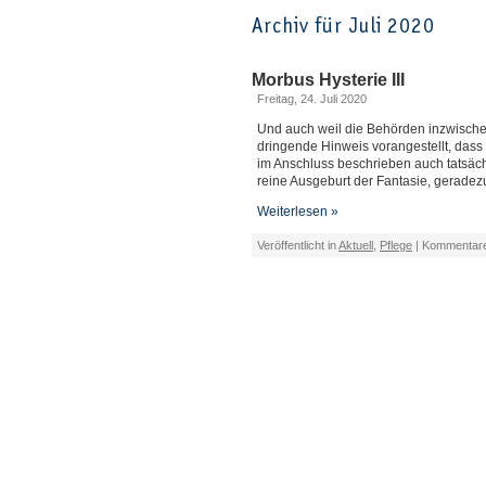
Archiv für Juli 2020
Morbus Hysterie III
Freitag, 24. Juli 2020
Und auch weil die Behörden inzwische
dringende Hinweis vorangestellt, dass n
im Anschluss beschrieben auch tatsächli
reine Ausgeburt der Fantasie, geradezu
Weiterlesen »
Veröffentlicht in
Aktuell
,
Pflege
|
Kommentare